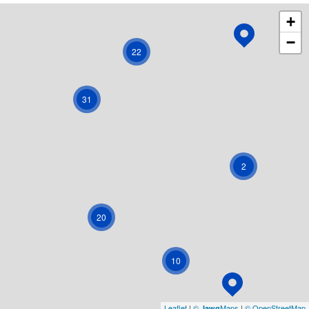
+
−
22
31
2
20
10
Leaflet
|
©
Maps
|
© OpenStreetMap
Jawg