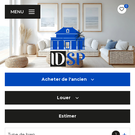
0
MENU
Acheter
de l'ancien
Louer
De l'ancien
De l'immo pro
Estimer
à l'année
De l'immo pro
Type de bien
1