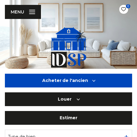
0
MENU
Acheter
de l'ancien
Louer
De l'ancien
De l'immo pro
Estimer
à l'année
De l'immo pro
Type de bien