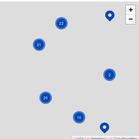
+
−
22
31
2
20
10
Leaflet
|
©
Maps
|
© OpenStreetMap
Jawg