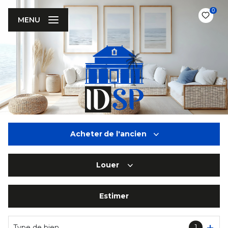
0
MENU
Acheter
de l'ancien
Louer
De l'ancien
De l'immo pro
Estimer
à l'année
De l'immo pro
Type de bien
1