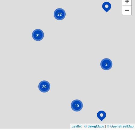
+
−
22
31
2
20
10
Leaflet
|
©
Maps
|
© OpenStreetMap
Jawg