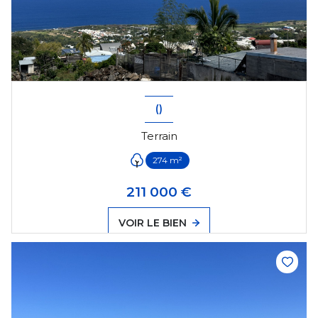
()
Terrain
274 m²
211 000 €
VOIR LE BIEN