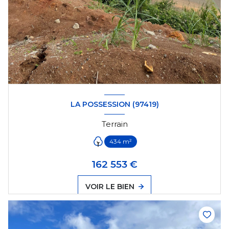
LA POSSESSION (97419)
Terrain
434 m²
162 553 €
VOIR LE BIEN