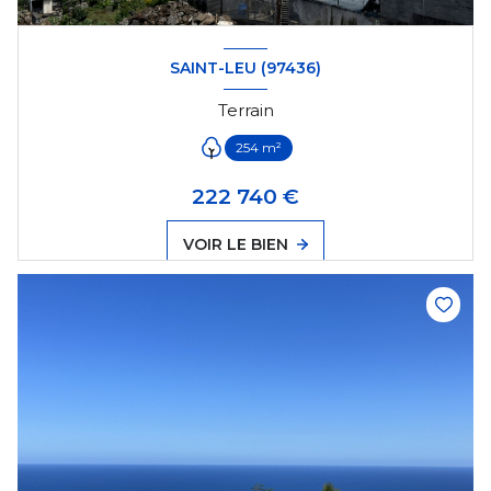
SAINT-LEU (97436)
Terrain
254 m²
222 740 €
VOIR LE BIEN