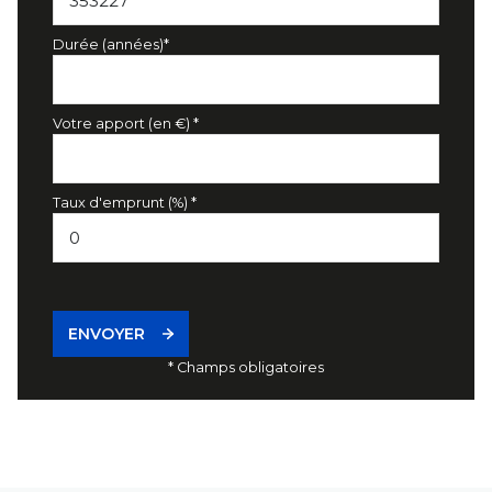
Durée (années)*
Votre apport (en €) *
Taux d'emprunt (%) *
ENVOYER
* Champs obligatoires