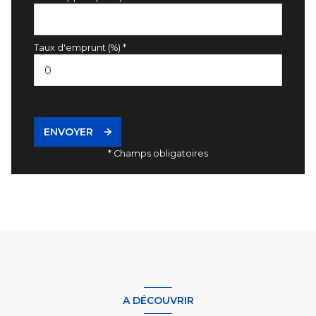
Taux d'emprunt (%) *
ENVOYER
* Champs obligatoires
A DÉCOUVRIR