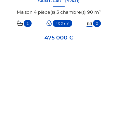
SAINT-PAUL (97411)
Maison 4 pièce(s) 3 chambre(s) 90 m²
2
400 m²
2
475 000 €
VOIR LE BIEN