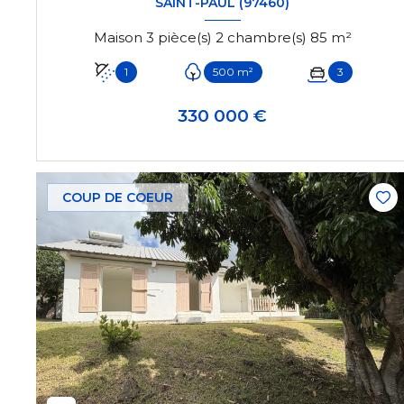
SAINT-PAUL (97460)
Maison 3 pièce(s) 2 chambre(s) 85 m²
1
500 m²
3
330 000 €
VOIR LE BIEN
COUP DE COEUR