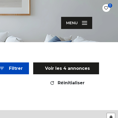
0
MENU
Filtrer
Voir les
4
annonces
Réinitialiser
+