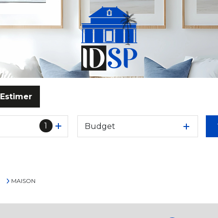
Estimer
1
Budget
o
MAISON