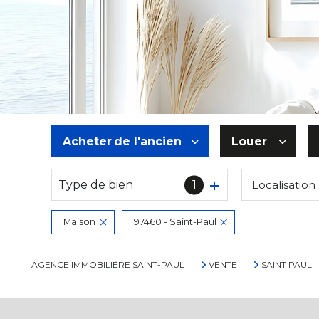
Acheter
de l'ancien
Louer
Type de bien
1
Localisation
De l'ancien
à l'année
De l'immo pro
De l'immo pr
Maison
97460 - Saint-Paul
AGENCE IMMOBILIÈRE SAINT-PAUL
VENTE
SAINT PAUL