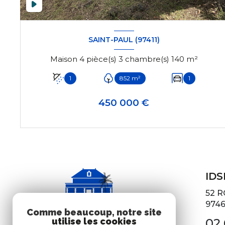
SAINT-PAUL (97411)
Maison 4 pièce(s) 3 chambre(s) 140 m²
1
852 m²
1
450 000 €
VOIR LE BIEN
IDS
52 
974
Comme beaucoup, notre site
utilise les cookies
02 