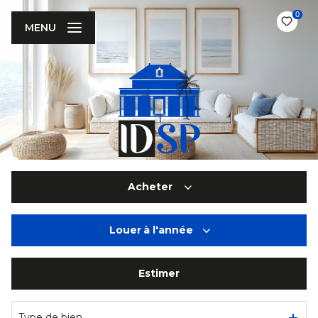
0
MENU
Acheter
Louer
à l'année
De l'ancien
De l'immo pro
Estimer
à l'année
De l'immo pro
Type de bien