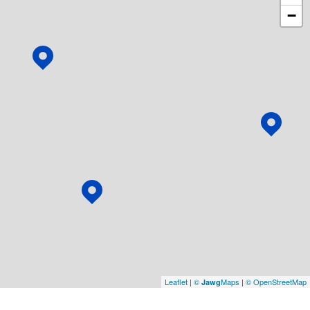
−
Leaflet
|
©
Maps
|
© OpenStreetMap
Jawg